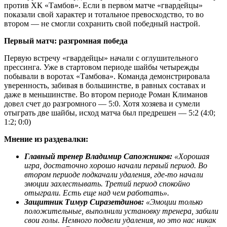
против ХК «Тамбов». Если в первом матче «гвардейцы»
показали свой характер и тотальное превосходство, то во
втором — не смогли сохранить свой победный настрой.
Первый матч: разгромная победа
Первую встречу «гвардейцы» начали с оглушительного
прессинга. Уже в стартовом периоде шайбы четырежды
побывали в воротах «Тамбова». Команда демонстрировала
уверенность, забивая в большинстве, в равных составах и
даже в меньшинстве. Во втором периоде Роман Климанов
довел счет до разгромного — 5:0. Хотя хозяева и сумели
отыграть две шайбы, исход матча был предрешен — 5:2 (4:0;
1:2; 0:0)
Мнение из раздевалки:
Главный тренер Владимир Сапожников:
«Хорошая
игра, достаточно хорошо начали первый период. Во
втором периоде подкачали удаления, где-то начали
эмоции захлестывать. Третий период спокойно
отыграли. Есть еще над чем работать».
Защитник Тимур Сиразетдинов:
«Эмоции только
положительные, выполнили установку тренера, забили
свои голы. Немного подвели удаления, но это нас никак