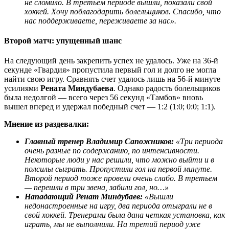
не сломило. В третьем периоде вышли, показали свой
хоккей. Хочу поблагодарить болельщиков. Спасибо, что
нас поддерживаете, переживаете за нас».
Второй матч: упущенный шанс
На следующий день закрепить успех не удалось. Уже на 36-й
секунде «Гвардия» пропустила первый гол и долго не могла
найти свою игру. Сравнять счет удалось лишь на 56-й минуте
усилиями
Рената Миндубаева
. Однако радость болельщиков
была недолгой — всего через 56 секунд «Тамбов» вновь
вышел вперед и удержал победный счет — 1:2 (1:0; 0:0; 1:1).
Мнение из раздевалки:
Главный тренер Владимир Сапожников:
«Три периода
очень разные по содержанию, по интенсивности.
Некоторые люди у нас решили, что можно выйти и в
полсилы сыграть. Пропустили гол на первой минуте.
Второй период тоже провели очень слабо. В третьем
— перешли в три звена, забили гол, но…»
Нападающий Ренат Миндубаев:
«Вышли
недонастроенные на игру, два периода отыграли не в
свой хоккей. Тренерами была дана четкая установка, как
играть, мы не выполнили. На третий период уже