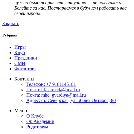
нужно было исправлять ситуацию — не получилось.
Болейте за нас. Постараемся в будущем радовать вас
своей игрой».
Закрыть
Рубрики
Игры
Клуб
Праздники
СМИ
Фотоотчет
Контакты
Телефон: +7 9181145181
Почта: hk_armada@mail.ru
Почта: mhc_gvardiya@mail.ru
Адрес: ст. Северская, ул. 50 лет Октября, 80
Меню
О Клубе
Об Академии
Родителям