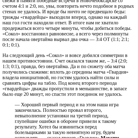
свежи в памяти победные встречи в Новочебоксарске со
счетом 4:1 и 2:0, но, увы, повторить нечто подобное в родных
стенах не удалось. И вроде бы ничто не предвещало беды:
трижды «гвардейцы» выходили вперед, однако на каждый
наш гол гости находили ответ. В итоге нам не хватило
продержаться всего четыре минуты, чтобы добиться победы.
«Сокол» восстановил равновесие, а всего через полминуты
после начала овертайма вырвал два очка — 3:4 ОТ (1:1; 2:1;
0:1; 0:1).
На следующий день «Сокол» и вовсе добился симметрии в
нашем противостоянии. Счет оказался таким же, – 3:4 (2:0;
1:3; 0:1), правда, без овертайма. Да и по сюжету оба матча
получились схожими: вплоть до середины матча «Гвардия»
владела инициативой, но гостям удалось найти силы и
сравнять цифры на табло. Под конец второго периода
«гвардейцы» дважды пропустили в меньшинстве, в запасе
было еще 20 минут, но спасти этот поединок не удалось.
— Хороший первый период и на этом наша игра
закончилась. Полностью провал второго,
невыполнение установки на третий период,
глупейшие ошибки в обороне привели к такому
результату. Хотел бы извиниться перед
болельщиками за такую невнятную игру, будем
исправлять, — сказал тренер «Гвардии»
Максим