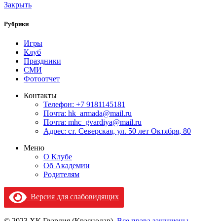
Закрыть
Рубрики
Игры
Клуб
Праздники
СМИ
Фотоотчет
Контакты
Телефон: +7 9181145181
Почта: hk_armada@mail.ru
Почта: mhc_gvardiya@mail.ru
Адрес: ст. Северская, ул. 50 лет Октября, 80
Меню
О Клубе
Об Академии
Родителям
Версия для слабовидящих
© 2023 ХК Гвардия (Краснодар).
Все права защищены.