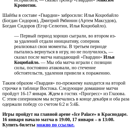
Кропотин.
Шайбы в составе «Гвардии» забросили: Илья Коцюбайло
(Богдан Сидоров), Дмитрий Рябинин (Артем Максудов),
Богдан Сидоров (Егор Селютин, Илья Коцюбайло).
— Первый период хорошо сыграли, во втором из-
за удалений отдали инициативу, соперник
реализовал свои моменты. В третьем периоде
пытались вернуться в игру, но не получилось, —
сказал после матча нападающий «Гвардии»
Илья
Коцюбайло.
— Мы оба матча играли с позиции
силы, постоянно атаковали, но стечение
обстоятельств, удаления привели к поражению.
Таким образом «Гвардия» по-прежнему находится на второй
строчке в таблице Востока. Следующие домашние матчи
пройдут 16-17 января. Ждем в гостях «Прогресс» из Глазова.
С этим соперником мы встречались в конце декабря и оба раза
одержали победу со счетом 6:2 и 5:4Б.
Игры пройдут на главной арене «Ice Palace» в Краснодаре.
16 января начало матча в 19:00, 17 января – в 13:00.
Купить билеты
можно по ссылке.